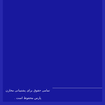
پارس
(
شرکت
پشتیبانی
مخازن
پارس)
شماره
۰۲۱۴۲۵۷۹555
تلفن
ادرس
info@ptlc.ir
ایمیل
پشتیبانی
support@ptlc.ir