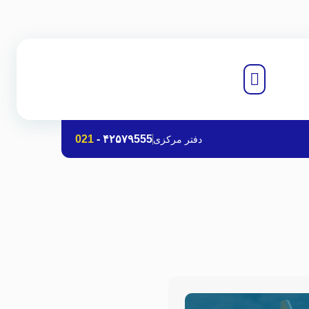
021
-
۴۲۵۷۹555
دفتر مرکزی