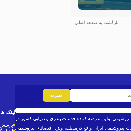
بازگشت به صفحه اصلی
لینک ها
ازن پتروشیمی (PTTC) می باشد .شرکت پایانه ها و مخازن پتروشیمی اولین عرضه کننده خدمات بندری و دریایی کشور در
پرسش و
ری ناحیه مخازن و دو بندر بزرگ صنعت پتروشیمی ایران واقع درمنطقه ویژه اقتصادی پتروشیمی
اخبار 