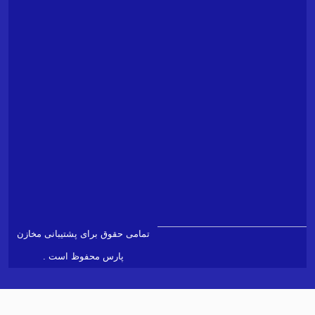
(
شرکت
پشتیبانی
مخازن
پارس)
شماره
۰۲۱۴۲۵۷۹555
تلفن
ادرس
info@ptlc.ir
ایمیل
پشتیبانی
support@ptlc.ir