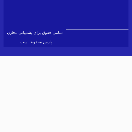
ادرس
info@ptlc.ir
ایمیل
پشتیبانی
support@ptlc.ir