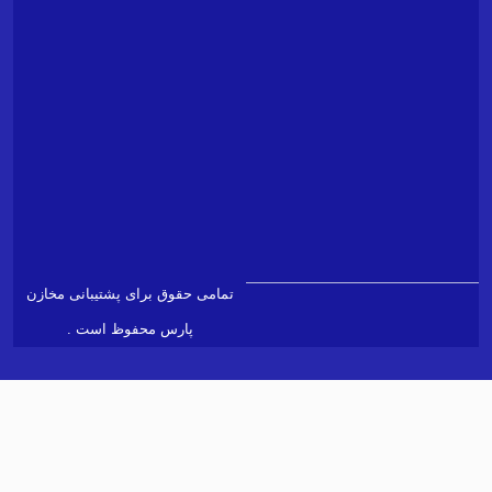
پشتیبانی
مخازن
پارس)
شماره
۰۲۱۴۲۵۷۹555
تلفن
ادرس
info@ptlc.ir
ایمیل
پشتیبانی
support@ptlc.ir