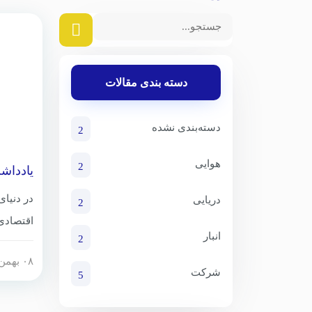
دسته بندی مقالات
دسته‌بندی نشده
2
هوایی
2
یادداش
به کاه
مخازن 
در دنیای
دریایی
2
اقتصادی 
انبار
2
هوشمندان
۰۸ بهمن ۱۴۰۳
کارشناس
شرکت
5
قابل تو
کاهش هزی