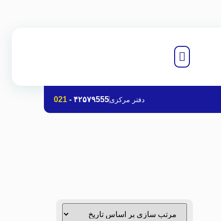
021
-
۴۲۵۷۹555
دفتر مرکزی