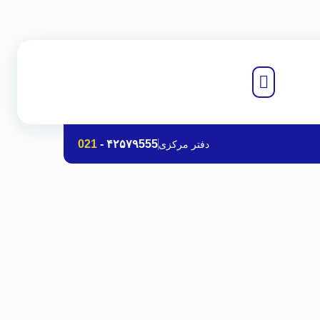
021
-
۴۲۵۷۹555
دفتر مرکزی