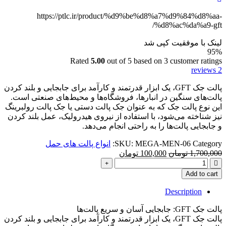
https://ptlc.ir/product/%d9%be%d8%a7%d9%84%d8%aa-
%d8%ac%da%a9-gft/
لینک با موفقیت کپی شد
95%
Rated
5.00
out of 5 based on
3
customer ratings
reviews
2
پالت جک GFT، یک ابزار قدرتمند و کارآمد برای جابجایی و بلند کردن
پالت‌های سنگین در انبارها، فروشگاه‌ها و محیط‌های صنعتی است.
این نوع پالت جک که به عنوان جک پالت دستی یا جک پالت رولبرینگ
نیز شناخته می‌شود، با استفاده از نیروی هیدرولیک، عمل بلند کردن
و جابجایی پالت‌ها را به راحتی انجام می‌دهد.
Category:
MEGA-MEN-06
SKU:
انواع پالت های حمل
Current
Original
1,700,000
تومان
100,000
تومان
price
price
is:
was:
Add to cart
1,700,000 تومان.
100,000 تومان.
Description
پالت جک GFT: جابجایی آسان و سریع پالت‌ها
پالت جک GFT، یک ابزار قدرتمند و کارآمد برای جابجایی و بلند کردن