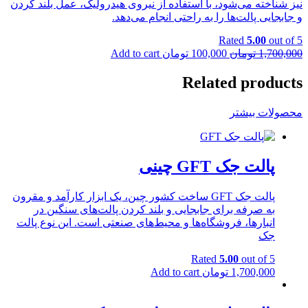
نیز شناخته می‌شود، با استفاده از نیروی هیدرولیک، عمل بلند کردن
و جابجایی پالت‌ها را به راحتی انجام می‌دهد.
Rated
5.00
out of 5
Current
Original
1,700,000
تومان
100,000
تومان
Add to cart
price
price
is:
was:
Related products
1,700,000 تومان.
100,000 تومان.
محصولات بیشتر
پالت جک GFT چینی
پالت جک GFT ساخت کشور چین، یک ابزار کارآمد و مقرون
به صرفه برای جابجایی و بلند کردن پالت‌های سنگین در
انبارها، فروشگاه‌ها و محیط‌های صنعتی است. این نوع پالت
جک
Rated
5.00
out of 5
1,700,000
تومان
Add to cart