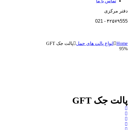
تماس با ما
دفتر مرکزی
021
-
۴۲۵۷۹555
Home
انواع پالت های حمل
پالت جک GFT
95%
پالت جک GFT