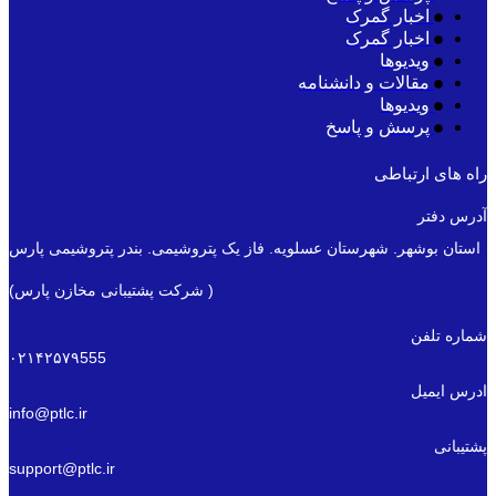
اخبار گمرک
اخبار گمرک
ویدیوها
مقالات و دانشنامه
ویدیوها
پرسش و پاسخ
راه های ارتباطی
آدرس دفتر
استان بوشهر. شهرستان عسلویه. فاز یک پتروشیمی. بندر پتروشیمی پارس
( شرکت پشتیبانی مخازن پارس)
شماره تلفن
۰۲۱۴۲۵۷۹555
ادرس ایمیل
info@ptlc.ir
پشتیبانی
support@ptlc.ir