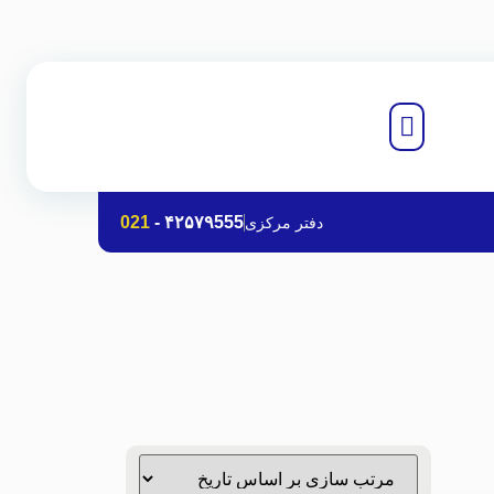
021
-
۴۲۵۷۹555
دفتر مرکزی