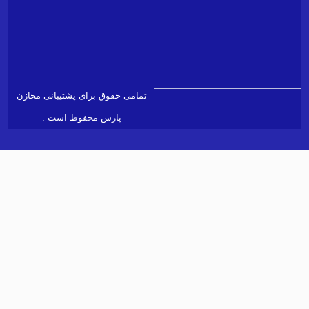
۰۲۱۴۲۵۷۹555
تلفن
ادرس
info@ptlc.ir
ایمیل
پشتیبانی
support@ptlc.ir