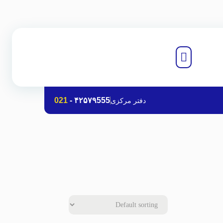
021
-
۴۲۵۷۹555
دفتر مرکزی